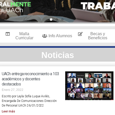
Malla
Becas y
Info Alumnos
Curricular
Beneficios
Noticias
UACh entrega reconocimiento a 103
académicos y docentes
destacados
Enero 27, 2022
Escrito por Leyla Sofía Luque Avilés,
Encargada De Comunicaciones Dirección
De Personal UACh 26/01/2022
Leer más